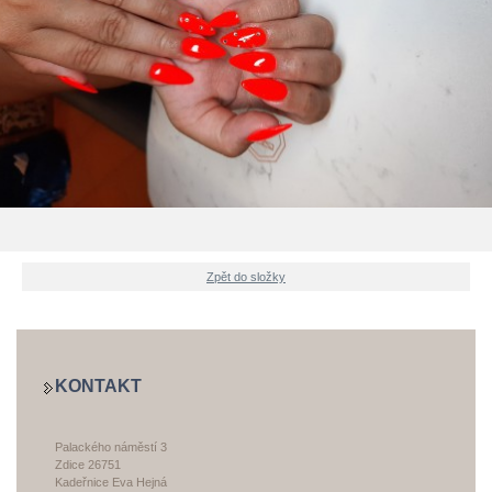
Zpět do složky
KONTAKT
Palackého náměstí 3
Zdice 26751
Kadeřnice Eva Hejná