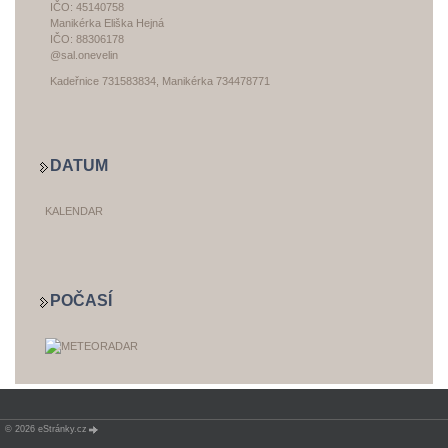
IČO: 45140758
Manikérka Eliška Hejná
IČO: 88306178
@sal.onevelin
Kadeřnice 731583834, Manikérka 734478771
DATUM
KALENDAR
POČASÍ
© 2026 eStránky.cz