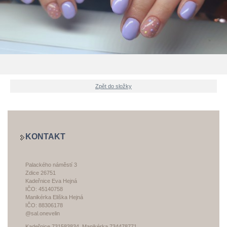
Zpět do složky
KONTAKT
Palackého náměstí 3
Zdice 26751
Kadeřnice Eva Hejná
IČO: 45140758
Manikérka Eliška Hejná
IČO: 88306178
@sal.onevelin
Kadeřnice 731583834, Manikérka 734478771